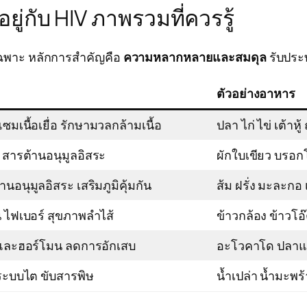
ู่กับ HIV ภาพรวมที่ควรรู้
ดยเฉพาะ หลักการสำคัญคือ
ความหลากหลายและสมดุล
รับประ
ตัวอย่างอาหาร
มเนื้อเยื่อ รักษามวลกล้ามเนื้อ
ปลา ไก่ ไข่ เต้าหู้ ถ
ุ สารต้านอนุมูลอิสระ
ผักใบเขียว บรอก
านอนุมูลอิสระ เสริมภูมิคุ้มกัน
ส้ม ฝรั่ง มะละกอ 
ืน ไฟเบอร์ สุขภาพลำไส้
ข้าวกล้อง ข้าวโอ
์และฮอร์โมน ลดการอักเสบ
อะโวคาโด ปลาแซ
ะบบไต ขับสารพิษ
น้ำเปล่า น้ำมะพร