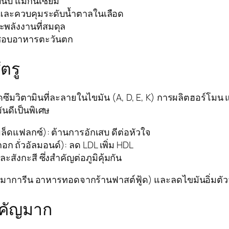
ินบี แมกนีเซียม
ละควบคุมระดับน้ำตาลในเลือด
พลังงานที่สมดุล
้ชอบอาหารตะวันตก
ตรู
ดซึมวิตามินที่ละลายในไขมัน (A, D, E, K) การผลิตฮอร์โมน
นดีเป็นพิเศษ
ล็ดแฟลกซ์): ต้านการอักเสบ ดีต่อหัวใจ
 ถั่วอัลมอนด์): ลด LDL เพิ่ม HDL
ะสังกะสี ซึ่งสำคัญต่อภูมิคุ้มกัน
าการีน อาหารทอดจากร้านฟาสต์ฟู้ด) และลดไขมันอิ่มตัวจ
สำคัญมาก