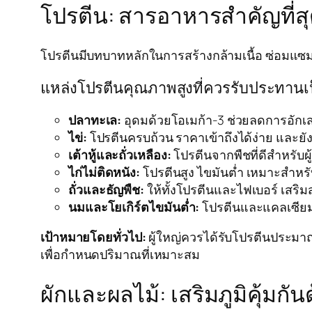
โปรตีน: สารอาหารสำคัญที่สุดส
โปรตีนมีบทบาทหลักในการสร้างกล้ามเนื้อ ซ่อมแซมเซล
แหล่งโปรตีนคุณภาพสูงที่ควรรับประทาน
ปลาทะเล:
อุดมด้วยโอเมก้า-3 ช่วยลดการอัก
ไข่:
โปรตีนครบถ้วน ราคาเข้าถึงได้ง่าย และยัง
เต้าหู้และถั่วเหลือง:
โปรตีนจากพืชที่ดีสำหรับผ
ไก่ไม่ติดหนัง:
โปรตีนสูง ไขมันต่ำ เหมาะสำหร
ถั่วและธัญพืช:
ให้ทั้งโปรตีนและไฟเบอร์ เสริม
นมและโยเกิร์ตไขมันต่ำ:
โปรตีนและแคลเซียม
เป้าหมายโดยทั่วไป:
ผู้ใหญ่ควรได้รับโปรตีนประมาณ 
เพื่อกำหนดปริมาณที่เหมาะสม
ผักและผลไม้: เสริมภูมิคุ้มก