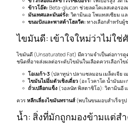
ข้าวกล้องและข้าวไรซ์เบอร์รี:
ไฟเบอร์สูง วิตาม
ข้าวโอ๊ต:
Beta-glucan ช่วยลดโคเลสเตอรอลแ
มันเทศและมันฝรั่ง:
วิตามินเอ โพแทสเซียม และ
ขนมปังและพาสต้าโฮลวีต:
ทางเลือกสำหรับผู
ไขมันดี: เข้าใจใหม่ว่าไม่ใช่ศั
ไขมันดี (Unsaturated Fat) มีความจำเป็นต่อการดู
ชนิดที่อาจส่งผลต่อระดับไขมันในเลือดควรเลือกไขมั
โอเมก้า-3
(ปลาทูน่า ปลาแซลมอน เมล็ดเจีย เม
ไขมันไม่อิ่มตัวเชิงเดี่ยว
(อะโวคาโด น้ำมันมะกอก
ถั่วเปลือกแข็ง
(วอลนัท พิสตาชิโอ): วิตามินอี แล
ควร
หลีกเลี่ยงไขมันทรานส์
(พบในขนมอบสำเร็จรูป ม
น้ำ: สิ่งที่มักถูกมองข้ามแต่