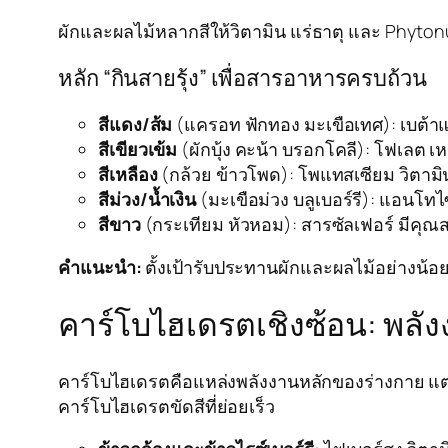
ผักและผลไม้หลากสีให้วิตามิน แร่ธาตุ และ Phyt
หลัก “กินสายรุ้ง” เพื่อสารอาหารครบถ้วน
สีแดง/ส้ม
(แครอท ฟักทอง มะเขือเทศ): เบต้าแ
สีเขียวเข้ม
(ผักบุ้ง คะน้า บรอกโคลี): โฟเลต เ
สีเหลือง
(กล้วย ข้าวโพด): โพแทสเซียม วิตาม
สีม่วง/น้ำเงิน
(มะเขือม่วง บลูเบอร์รี): แอนโท
สีขาว
(กระเทียม หัวหอม): สารซัลเฟอร์ มีคุณสม
คำแนะนำ:
ตั้งเป้ารับประทานผักและผลไม้อย่างน้อย 5
คาร์โบไฮเดรตเชิงซ้อน: พลัง
คาร์โบไฮเดรตคือแหล่งพลังงานหลักของร่างกาย แต
คาร์โบไฮเดรตขัดสีที่ย่อยเร็ว