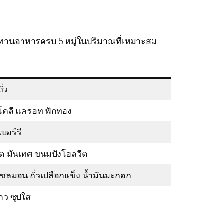
ทานอาหารครบ 5 หมู่ในปริมาณที่เหมาะสม
ั่ว
โคลี แครอท ฟักทอง
เบอร์รี
๊ต มันเทศ ขนมปังโฮลวีต
ลมอน ถั่วเปลือกแข็ง น้ำมันมะกอก
้าว ซุปใส