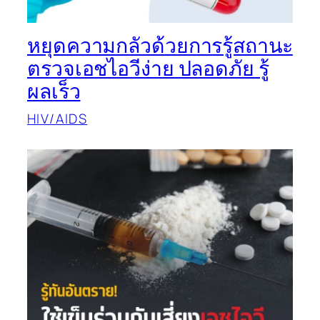
หยุดความกลัวด้วยการรู้สถานะ
ตรวจเอชไอวีง่าย ปลอดภัย รู้
ผลเร็ว
HIV/AIDS